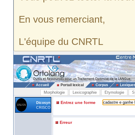
En vous remerciant,
L'équipe du CNRTL
Accueil
Portail lexical
Corpus
Lexique
Morphologie
Lexicographie
Etymologie
S
Entrez une forme
Dicosyn
CRISCO
Erreur