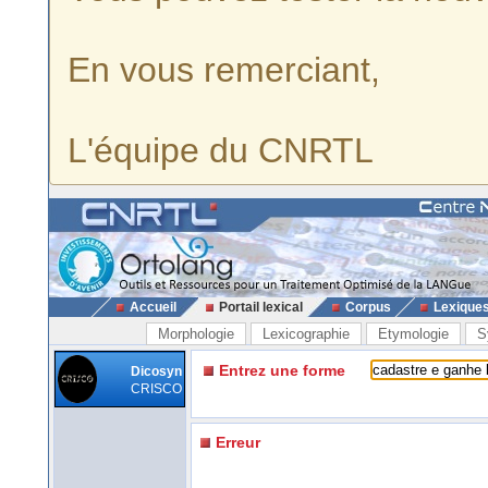
En vous remerciant,
L'équipe du CNRTL
Accueil
Portail lexical
Corpus
Lexique
Morphologie
Lexicographie
Etymologie
S
Entrez une forme
Dicosyn
CRISCO
Erreur