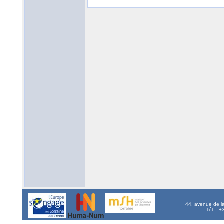
44, avenue de l
Tél. : 