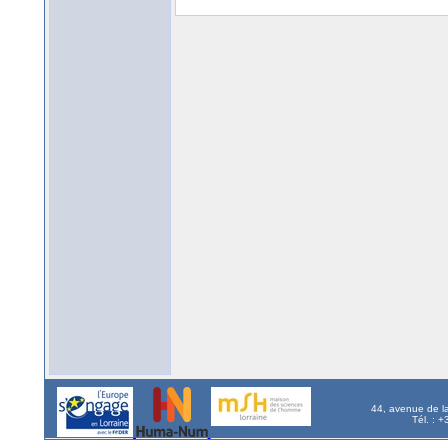
44, avenue de l
Tél. : 