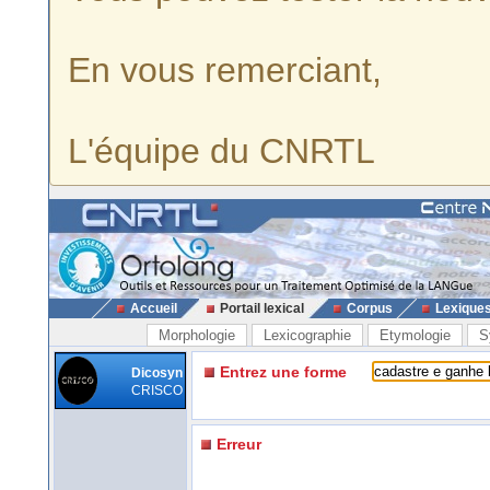
En vous remerciant,
L'équipe du CNRTL
Accueil
Portail lexical
Corpus
Lexique
Morphologie
Lexicographie
Etymologie
S
Entrez une forme
Dicosyn
CRISCO
Erreur