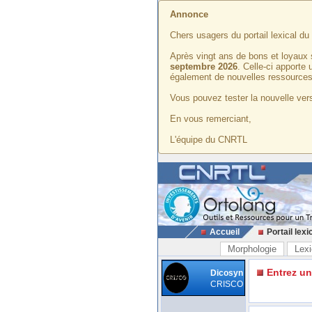
Annonce
Chers usagers du portail lexical d
Après vingt ans de bons et loyaux 
septembre 2026
. Celle-ci apporte
également de nouvelles ressources
Vous pouvez tester la nouvelle vers
En vous remerciant,
L'équipe du CNRTL
Accueil
Portail lexi
Morphologie
Lexi
Entrez u
Dicosyn
CRISCO