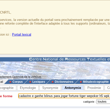
u CNRTL,
services, la version actuelle du portail sera prochainement remplacée par un
 une refonte complète de l'interface adaptée à tous les supports (ordinateurs, t
.
ion ici :
Portail lexical
cal
Corpus
Lexiques
Dictionnaires
Métalexicographie
cographie
Etymologie
Synonymie
Antonymie
Proxémie
C
ne forme
catégorie :