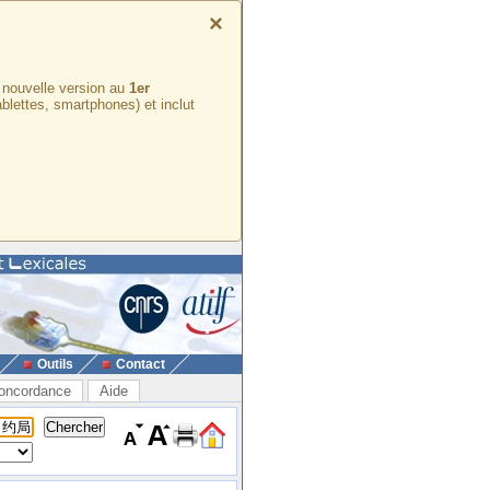
×
e nouvelle version au
1er
ablettes, smartphones) et inclut
Outils
Contact
oncordance
Aide