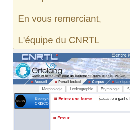
En vous remerciant,
L'équipe du CNRTL
Accueil
Portail lexical
Corpus
Lexique
Morphologie
Lexicographie
Etymologie
S
Entrez une forme
Dicosyn
CRISCO
Erreur