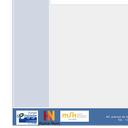
44, avenue de l
Tél. : 