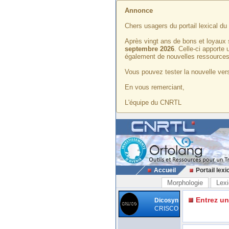
Annonce
Chers usagers du portail lexical d
Après vingt ans de bons et loyaux 
septembre 2026
. Celle-ci apporte
également de nouvelles ressources
Vous pouvez tester la nouvelle vers
En vous remerciant,
L'équipe du CNRTL
Accueil
Portail lexi
Morphologie
Lexi
Entrez u
Dicosyn
CRISCO