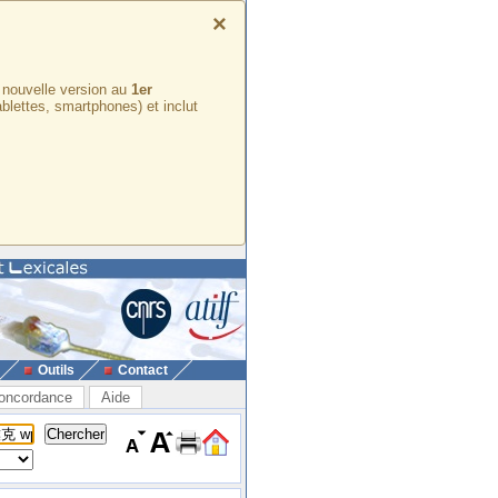
×
e nouvelle version au
1er
ablettes, smartphones) et inclut
Outils
Contact
oncordance
Aide