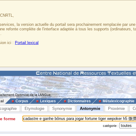
u CNRTL,
services, la version actuelle du portail sera prochainement remplacée par un
 une refonte complète de l'interface adaptée à tous les supports (ordinateurs, t
.
ion ici :
Portail lexical
cal
Corpus
Lexiques
Dictionnaires
Métalexicographie
cographie
Etymologie
Synonymie
Antonymie
Proxémie
C
ne forme
catégorie :