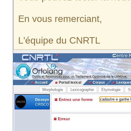
En vous remerciant,
L'équipe du CNRTL
Accueil
Portail lexical
Corpus
Lexique
Morphologie
Lexicographie
Etymologie
S
Entrez une forme
Dicosyn
CRISCO
Erreur