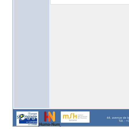
44, avenue de l
Tél. : 