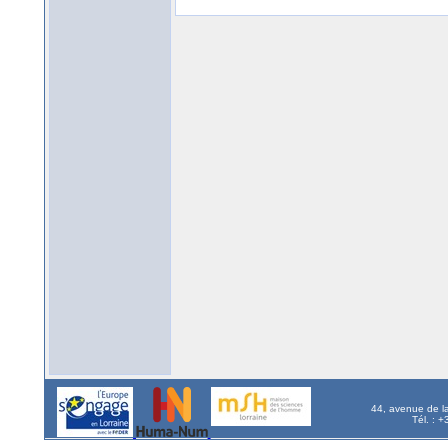
44, avenue de l
Tél. : 