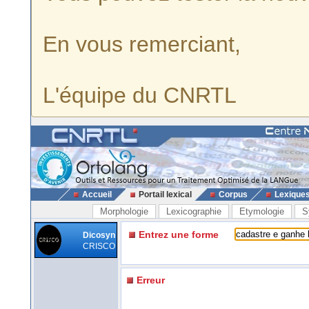
En vous remerciant,
L'équipe du CNRTL
Accueil
Portail lexical
Corpus
Lexique
Morphologie
Lexicographie
Etymologie
S
Entrez une forme
Dicosyn
CRISCO
Erreur