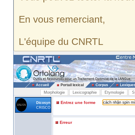
En vous remerciant,
L'équipe du CNRTL
Accueil
Portail lexical
Corpus
Lexique
Morphologie
Lexicographie
Etymologie
S
Entrez une forme
Dicosyn
CRISCO
Erreur