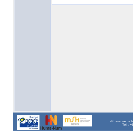
44, avenue de l
Tél. : 