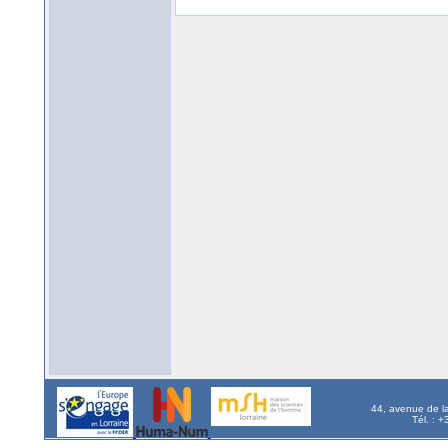
44, avenue de l
Tél. : 