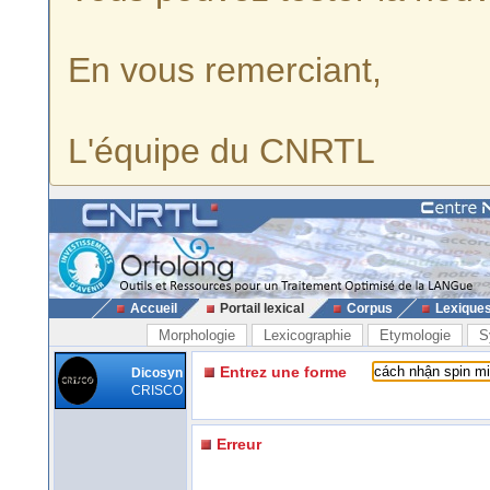
En vous remerciant,
L'équipe du CNRTL
Accueil
Portail lexical
Corpus
Lexique
Morphologie
Lexicographie
Etymologie
S
Entrez une forme
Dicosyn
CRISCO
Erreur