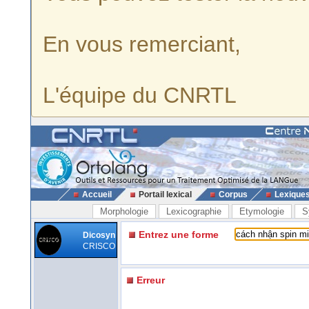
En vous remerciant,
L'équipe du CNRTL
Accueil
Portail lexical
Corpus
Lexique
Morphologie
Lexicographie
Etymologie
S
Entrez une forme
Dicosyn
CRISCO
Erreur