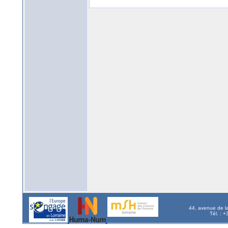
44, avenue de l
Tél. : 