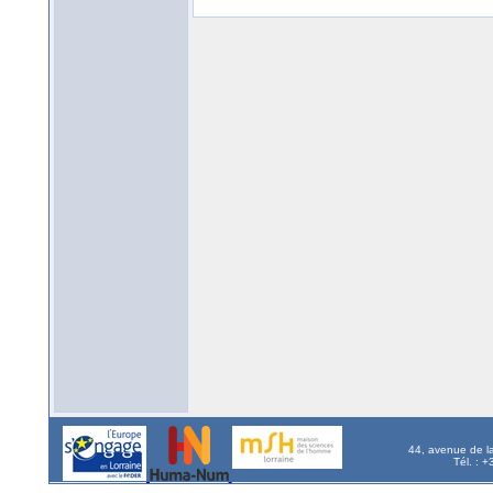
44, avenue de l
Tél. : 