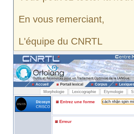
En vous remerciant,
L'équipe du CNRTL
Accueil
Portail lexical
Corpus
Lexique
Morphologie
Lexicographie
Etymologie
S
Entrez une forme
Dicosyn
CRISCO
Erreur