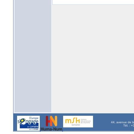
44, avenue de l
Tél. : 