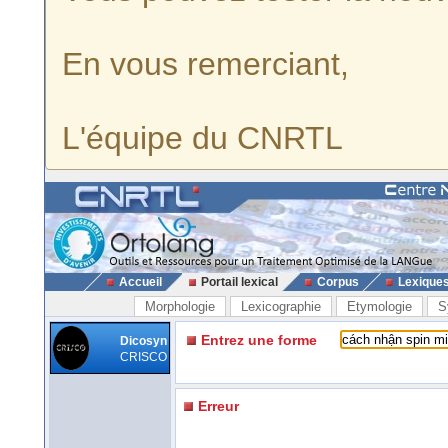
En vous remerciant,
L'équipe du CNRTL
Accueil
Portail lexical
Corpus
Lexique
Morphologie
Lexicographie
Etymologie
S
Entrez une forme
Dicosyn
CRISCO
Erreur