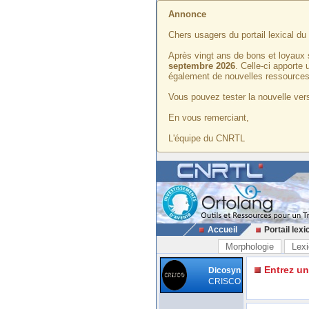
Annonce
Chers usagers du portail lexical d
Après vingt ans de bons et loyaux 
septembre 2026
. Celle-ci apporte
également de nouvelles ressources
Vous pouvez tester la nouvelle vers
En vous remerciant,
L'équipe du CNRTL
Accueil
Portail lexi
Morphologie
Lexi
Entrez u
Dicosyn
CRISCO