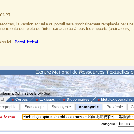
u CNRTL,
services, la version actuelle du portail sera prochainement remplacée par un
 une refonte complète de l'interface adaptée à tous les supports (ordinateurs, t
.
ion ici :
Portail lexical
cal
Corpus
Lexiques
Dictionnaires
Métalexicographie
cographie
Etymologie
Synonymie
Antonymie
Proxémie
C
ne forme
catégorie :