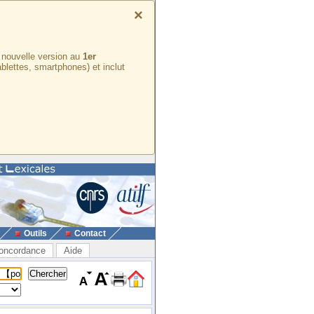
×
e nouvelle version au
1er
ablettes, smartphones) et inclut
Outils
Contact
oncordance
Aide