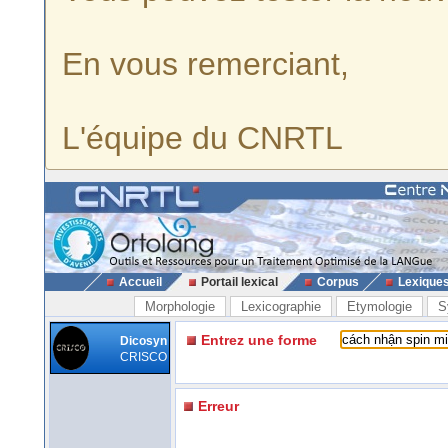
En vous remerciant,
L'équipe du CNRTL
Accueil
Portail lexical
Corpus
Lexique
Morphologie
Lexicographie
Etymologie
S
Entrez une forme
Dicosyn
CRISCO
Erreur