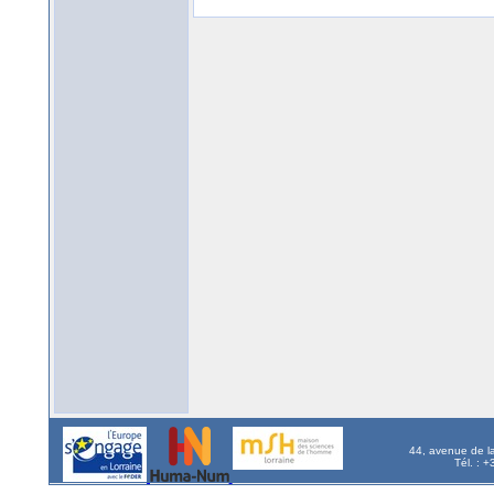
44, avenue de l
Tél. : 