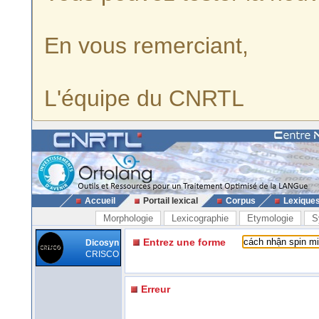
En vous remerciant,
L'équipe du CNRTL
Accueil
Portail lexical
Corpus
Lexique
Morphologie
Lexicographie
Etymologie
S
Entrez une forme
Dicosyn
CRISCO
Erreur