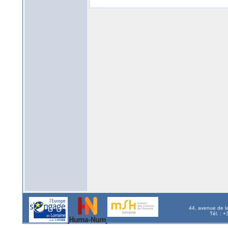
44, avenue de l
Tél. : 