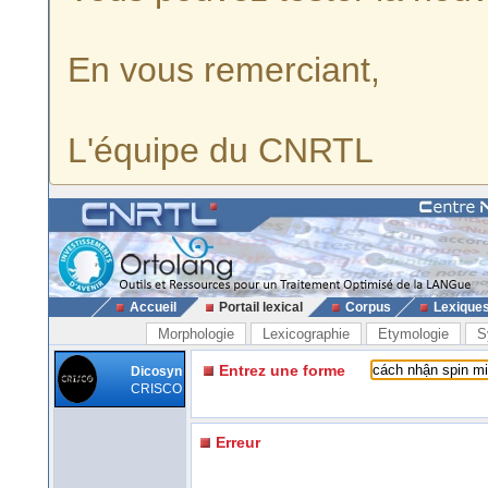
En vous remerciant,
L'équipe du CNRTL
Accueil
Portail lexical
Corpus
Lexique
Morphologie
Lexicographie
Etymologie
S
Entrez une forme
Dicosyn
CRISCO
Erreur