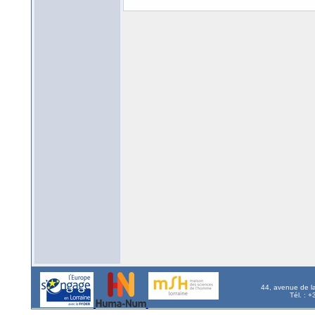
44, avenue de l
Tél. : 