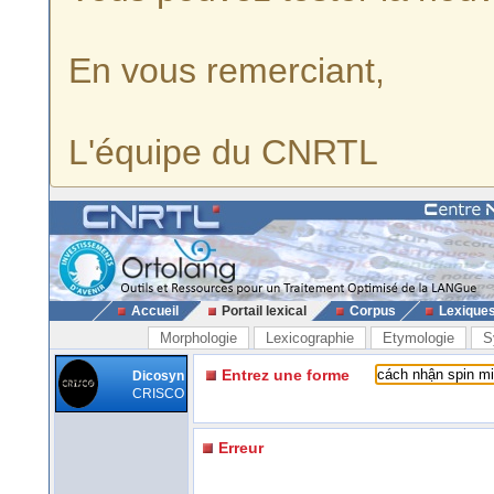
En vous remerciant,
L'équipe du CNRTL
Accueil
Portail lexical
Corpus
Lexique
Morphologie
Lexicographie
Etymologie
S
Entrez une forme
Dicosyn
CRISCO
Erreur