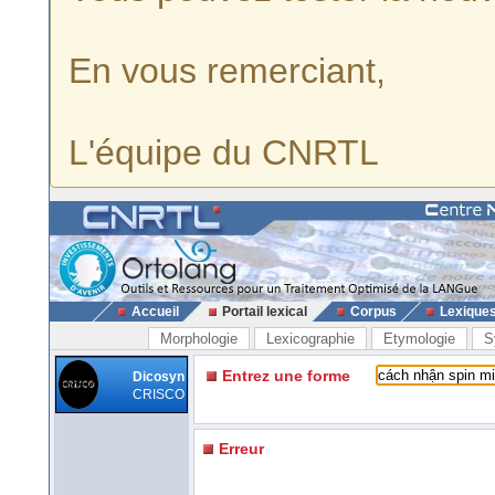
En vous remerciant,
L'équipe du CNRTL
Accueil
Portail lexical
Corpus
Lexique
Morphologie
Lexicographie
Etymologie
S
Entrez une forme
Dicosyn
CRISCO
Erreur