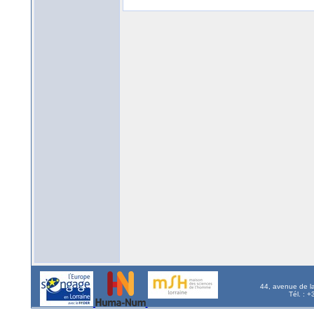
44, avenue de l
Tél. : 