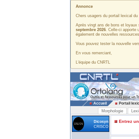
Annonce
Chers usagers du portail lexical d
Après vingt ans de bons et loyaux 
septembre 2026
. Celle-ci apporte
également de nouvelles ressources
Vous pouvez tester la nouvelle vers
En vous remerciant,
L'équipe du CNRTL
Accueil
Portail lexi
Morphologie
Lexi
Entrez u
Dicosyn
CRISCO