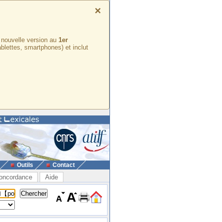
×
e nouvelle version au
1er
ablettes, smartphones) et inclut
Outils
Contact
oncordance
Aide