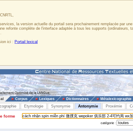
u CNRTL,
services, la version actuelle du portail sera prochainement remplacée par un
 une refonte complète de l'interface adaptée à tous les supports (ordinateurs, t
.
ion ici :
Portail lexical
cal
Corpus
Lexiques
Dictionnaires
Métalexicographie
cographie
Etymologie
Synonymie
Antonymie
Proxémie
C
ne forme
catégorie :