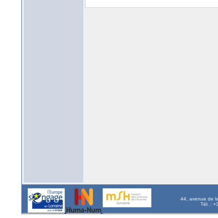
44, avenue de l
Tél. : 