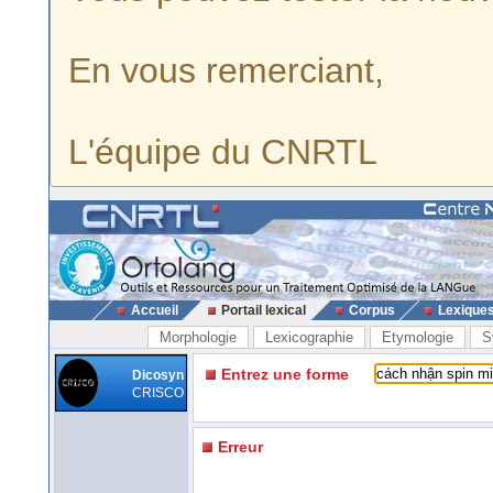
En vous remerciant,
L'équipe du CNRTL
Accueil
Portail lexical
Corpus
Lexique
Morphologie
Lexicographie
Etymologie
S
Entrez une forme
Dicosyn
CRISCO
Erreur