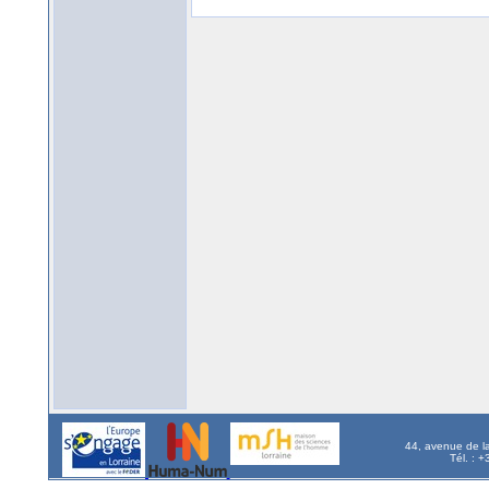
44, avenue de l
Tél. : 