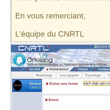
En vous remerciant,
L'équipe du CNRTL
Accueil
Portail lexical
Corpus
Lexique
Morphologie
Lexicographie
Etymologie
S
Entrez une forme
Dicosyn
CRISCO
Erreur