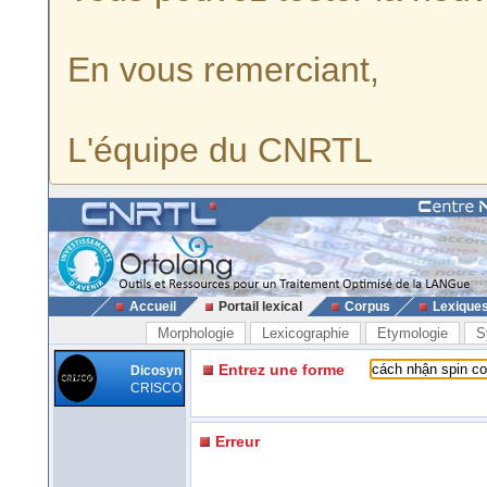
En vous remerciant,
L'équipe du CNRTL
Accueil
Portail lexical
Corpus
Lexique
Morphologie
Lexicographie
Etymologie
S
Entrez une forme
Dicosyn
CRISCO
Erreur