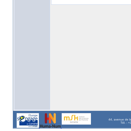
44, avenue de l
Tél. : 