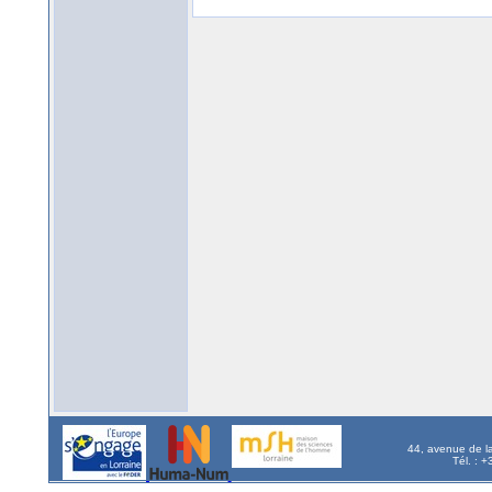
44, avenue de l
Tél. : 