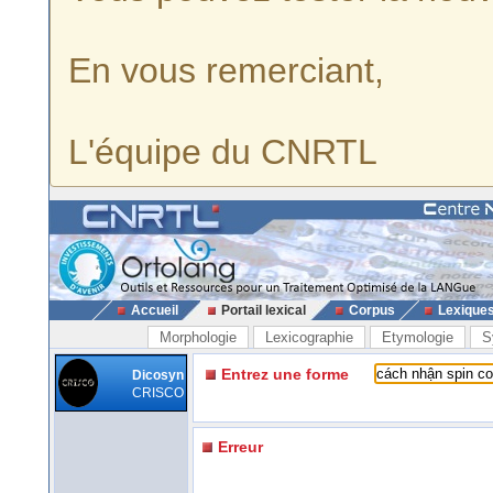
En vous remerciant,
L'équipe du CNRTL
Accueil
Portail lexical
Corpus
Lexique
Morphologie
Lexicographie
Etymologie
S
Entrez une forme
Dicosyn
CRISCO
Erreur