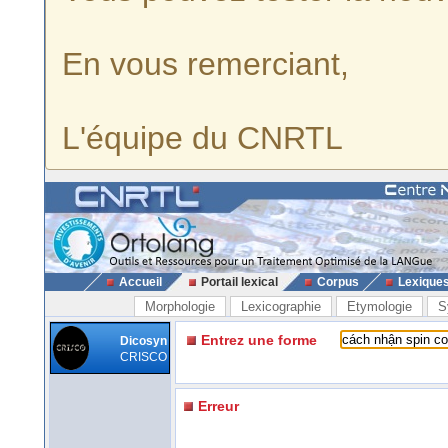
En vous remerciant,
L'équipe du CNRTL
Accueil
Portail lexical
Corpus
Lexique
Morphologie
Lexicographie
Etymologie
S
Entrez une forme
Dicosyn
CRISCO
Erreur