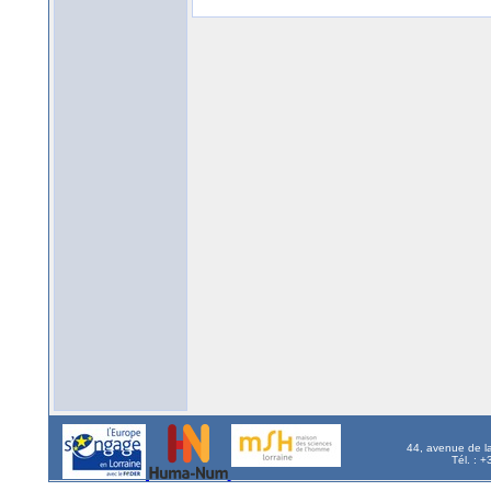
44, avenue de l
Tél. : 