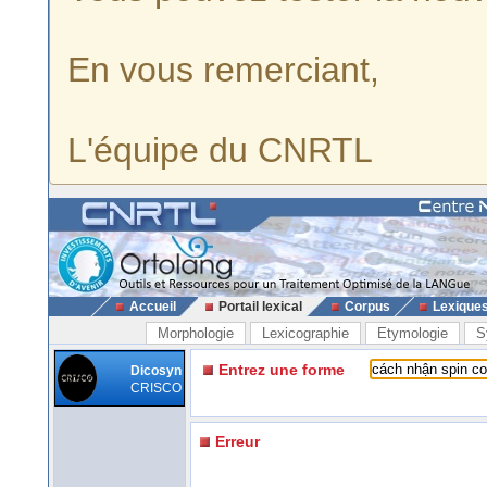
En vous remerciant,
L'équipe du CNRTL
Accueil
Portail lexical
Corpus
Lexique
Morphologie
Lexicographie
Etymologie
S
Entrez une forme
Dicosyn
CRISCO
Erreur