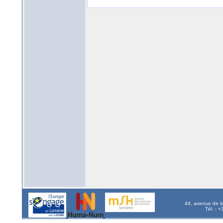
44, avenue de l
Tél. : 