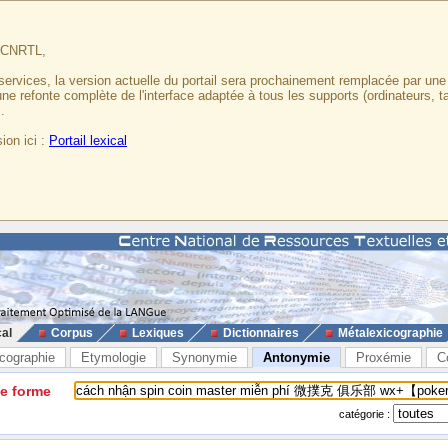
u CNRTL,
services, la version actuelle du portail sera prochainement remplacée par un
 une refonte complète de l'interface adaptée à tous les supports (ordinateurs, t
.
ion ici :
Portail lexical
cal
Corpus
Lexiques
Dictionnaires
Métalexicographie
cographie
Etymologie
Synonymie
Antonymie
Proxémie
C
ne forme
catégorie :