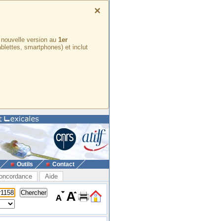
×
e nouvelle version au
1er
ablettes, smartphones) et inclut
Outils
Contact
oncordance
Aide