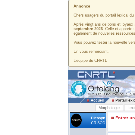
Annonce
Chers usagers du portail lexical d
Après vingt ans de bons et loyaux 
septembre 2026
. Celle-ci apporte
également de nouvelles ressources
Vous pouvez tester la nouvelle vers
En vous remerciant,
L'équipe du CNRTL
Accueil
Portail lexi
Morphologie
Lexi
Entrez u
Dicosyn
CRISCO