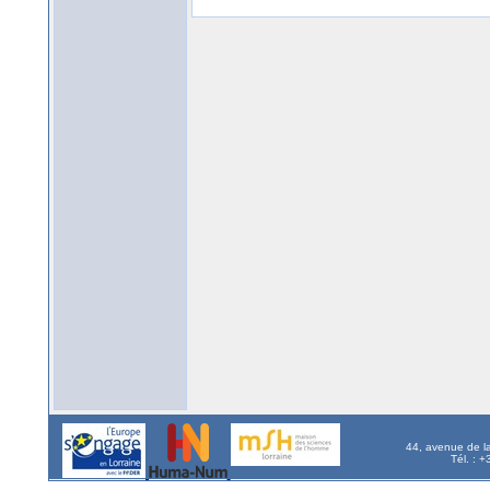
44, avenue de l
Tél. : 