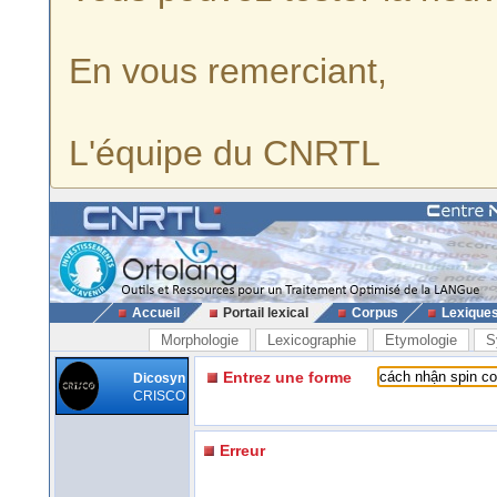
En vous remerciant,
L'équipe du CNRTL
Accueil
Portail lexical
Corpus
Lexique
Morphologie
Lexicographie
Etymologie
S
Entrez une forme
Dicosyn
CRISCO
Erreur