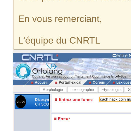
En vous remerciant,
L'équipe du CNRTL
Accueil
Portail lexical
Corpus
Lexique
Morphologie
Lexicographie
Etymologie
S
Entrez une forme
Dicosyn
CRISCO
Erreur