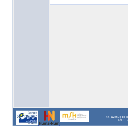
44, avenue de l
Tél. : 