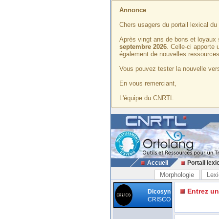
Annonce
Chers usagers du portail lexical d
Après vingt ans de bons et loyaux 
septembre 2026
. Celle-ci apporte
également de nouvelles ressources
Vous pouvez tester la nouvelle vers
En vous remerciant,
L'équipe du CNRTL
Accueil
Portail lexi
Morphologie
Lexi
Entrez u
Dicosyn
CRISCO