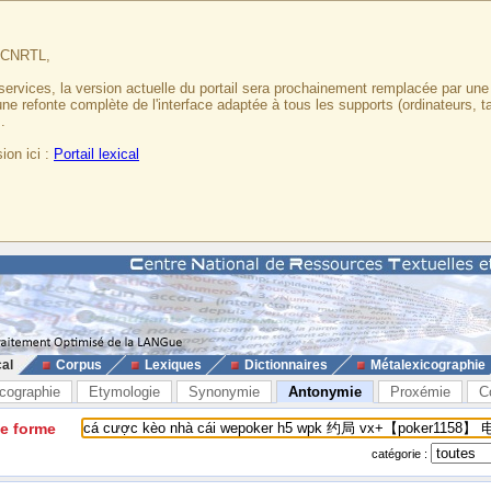
u CNRTL,
services, la version actuelle du portail sera prochainement remplacée par un
 une refonte complète de l'interface adaptée à tous les supports (ordinateurs, t
.
ion ici :
Portail lexical
cal
Corpus
Lexiques
Dictionnaires
Métalexicographie
cographie
Etymologie
Synonymie
Antonymie
Proxémie
C
ne forme
catégorie :