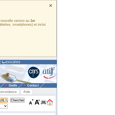
×
e nouvelle version au
1er
ablettes, smartphones) et inclut
Outils
Contact
oncordance
Aide