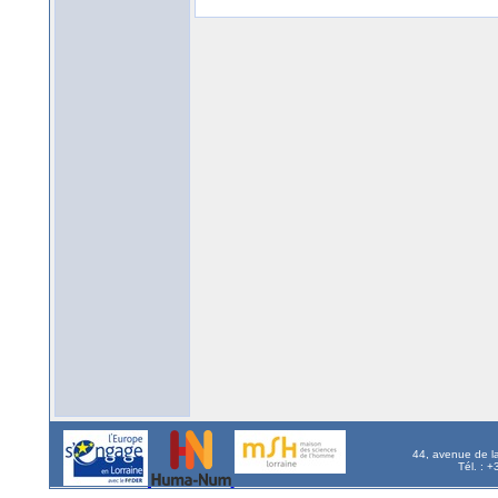
44, avenue de l
Tél. : 