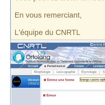
En vous remerciant,
L'équipe du CNRTL
Accueil
Portail lexical
Corpus
Lexique
Morphologie
Lexicographie
Etymologie
S
Entrez une forme
Dicosyn
CRISCO
Erreur