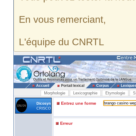
En vous remerciant,
L'équipe du CNRTL
Accueil
Portail lexical
Corpus
Lexique
Morphologie
Lexicographie
Etymologie
S
Entrez une forme
Dicosyn
CRISCO
Erreur