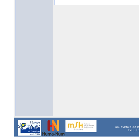
44, avenue de l
Tél. : 