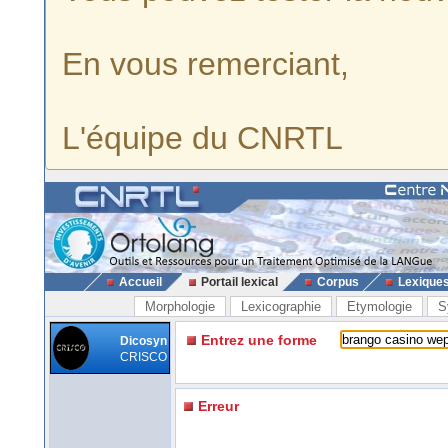
En vous remerciant,
L'équipe du CNRTL
Accueil
Portail lexical
Corpus
Lexique
Morphologie
Lexicographie
Etymologie
S
Entrez une forme
Dicosyn
CRISCO
Erreur