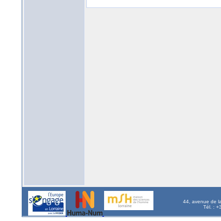
44, avenue de l
Tél. : 