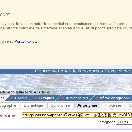
u CNRTL,
services, la version actuelle du portail sera prochainement remplacée par un
 une refonte complète de l'interface adaptée à tous les supports (ordinateurs, t
.
ion ici :
Portail lexical
cal
Corpus
Lexiques
Dictionnaires
Métalexicographie
cographie
Etymologie
Synonymie
Antonymie
Proxémie
C
ne forme
catégorie :