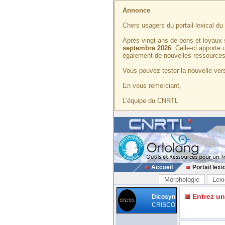
Annonce
Chers usagers du portail lexical d
Après vingt ans de bons et loyaux 
septembre 2026
. Celle-ci apporte
également de nouvelles ressources
Vous pouvez tester la nouvelle vers
En vous remerciant,
L'équipe du CNRTL
Accueil
Portail lexi
Morphologie
Lexi
Entrez u
Dicosyn
CRISCO