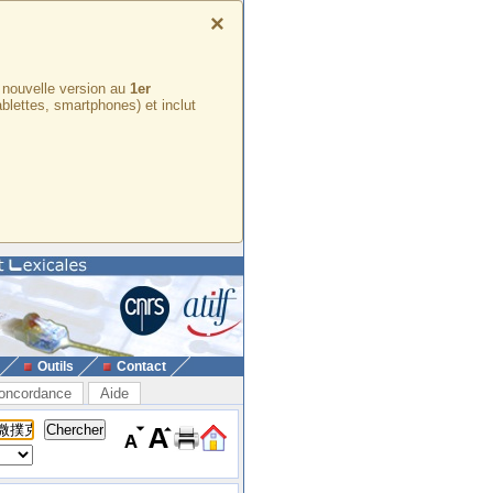
×
e nouvelle version au
1er
ablettes, smartphones) et inclut
Outils
Contact
oncordance
Aide