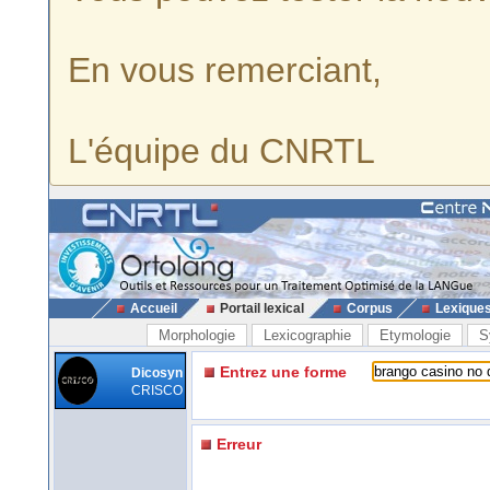
En vous remerciant,
L'équipe du CNRTL
Accueil
Portail lexical
Corpus
Lexique
Morphologie
Lexicographie
Etymologie
S
Entrez une forme
Dicosyn
CRISCO
Erreur