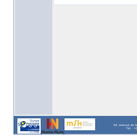
44, avenue de l
Tél. : 