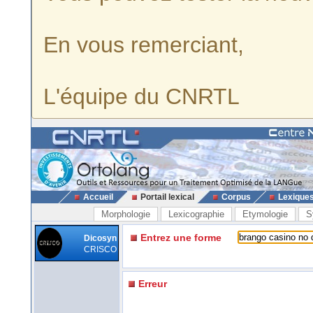
En vous remerciant,
L'équipe du CNRTL
Accueil
Portail lexical
Corpus
Lexique
Morphologie
Lexicographie
Etymologie
S
Entrez une forme
Dicosyn
CRISCO
Erreur