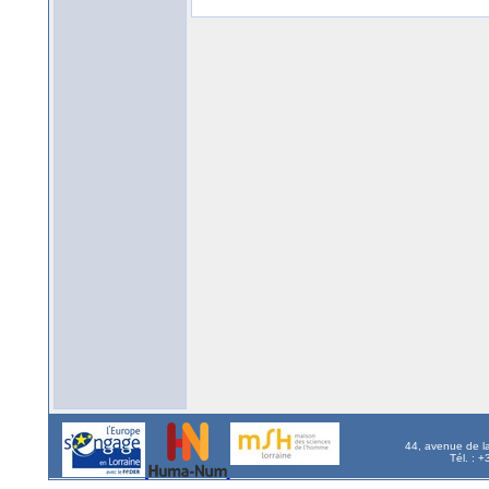
44, avenue de l
Tél. : 