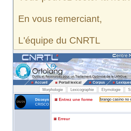
En vous remerciant,
L'équipe du CNRTL
Accueil
Portail lexical
Corpus
Lexique
Morphologie
Lexicographie
Etymologie
S
Entrez une forme
Dicosyn
CRISCO
Erreur