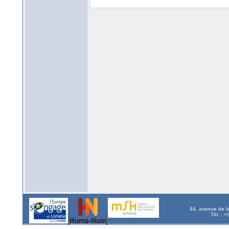
44, avenue de l
Tél. : 