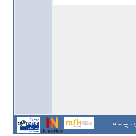
44, avenue de l
Tél. : 