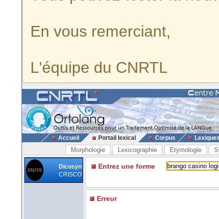
En vous remerciant,
L'équipe du CNRTL
Accueil
Portail lexical
Corpus
Lexique
Morphologie
Lexicographie
Etymologie
S
Entrez une forme
Dicosyn
CRISCO
Erreur