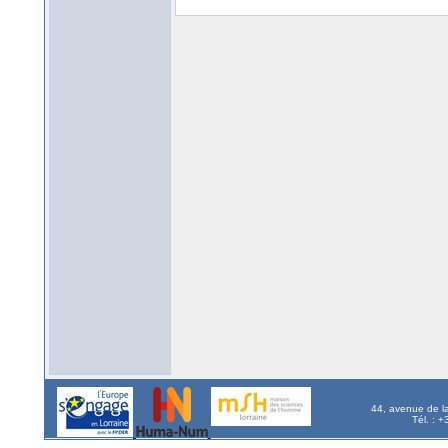
44, avenue de l
Tél. : 