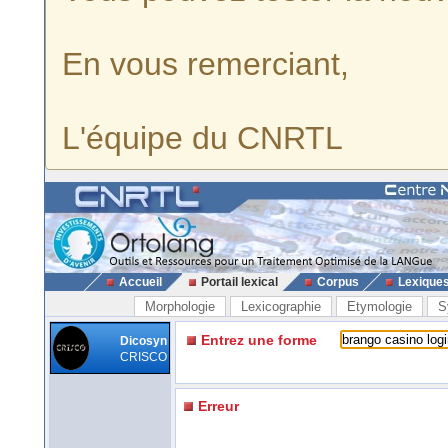
En vous remerciant,
L'équipe du CNRTL
Accueil
Portail lexical
Corpus
Lexique
Morphologie
Lexicographie
Etymologie
S
Entrez une forme
Dicosyn
CRISCO
Erreur