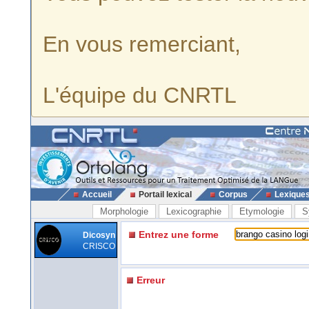
En vous remerciant,
L'équipe du CNRTL
Accueil
Portail lexical
Corpus
Lexique
Morphologie
Lexicographie
Etymologie
S
Entrez une forme
Dicosyn
CRISCO
Erreur