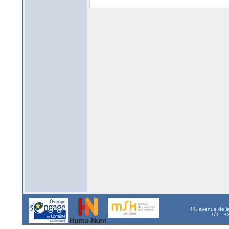
44, avenue de l
Tél. : 