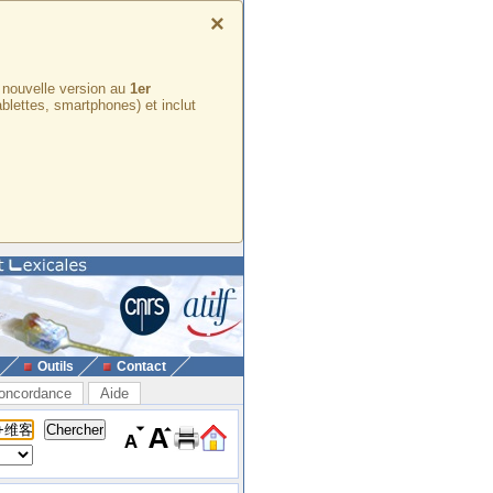
×
e nouvelle version au
1er
ablettes, smartphones) et inclut
Outils
Contact
oncordance
Aide