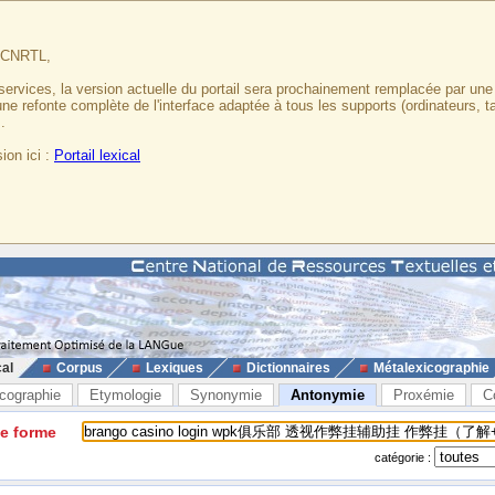
u CNRTL,
services, la version actuelle du portail sera prochainement remplacée par un
 une refonte complète de l'interface adaptée à tous les supports (ordinateurs, t
.
ion ici :
Portail lexical
cal
Corpus
Lexiques
Dictionnaires
Métalexicographie
cographie
Etymologie
Synonymie
Antonymie
Proxémie
C
ne forme
catégorie :