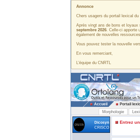
Annonce
Chers usagers du portail lexical d
Après vingt ans de bons et loyaux 
septembre 2026
. Celle-ci apporte
également de nouvelles ressources
Vous pouvez tester la nouvelle vers
En vous remerciant,
L'équipe du CNRTL
Accueil
Portail lexi
Morphologie
Lexi
Entrez u
Dicosyn
CRISCO