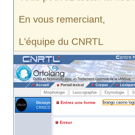
En vous remerciant,
L'équipe du CNRTL
Accueil
Portail lexical
Corpus
Lexique
Morphologie
Lexicographie
Etymologie
S
Entrez une forme
Dicosyn
CRISCO
Erreur