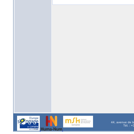
44, avenue de l
Tél. : 