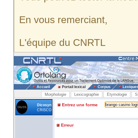
En vous remerciant,
L'équipe du CNRTL
Accueil
Portail lexical
Corpus
Lexique
Morphologie
Lexicographie
Etymologie
S
Entrez une forme
Dicosyn
CRISCO
Erreur