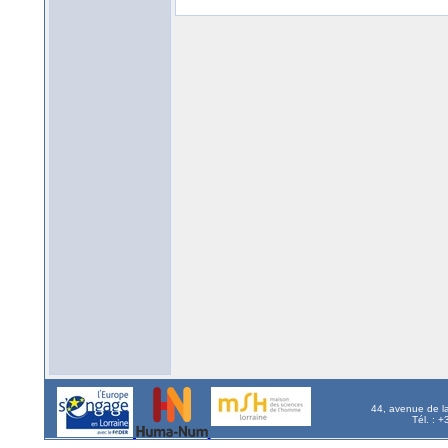
44, avenue de l
Tél. : 