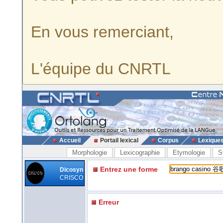
En vous remerciant,
L'équipe du CNRTL
Accueil
Portail lexical
Corpus
Lexique
Morphologie
Lexicographie
Etymologie
S
Entrez une forme
Dicosyn
CRISCO
Erreur