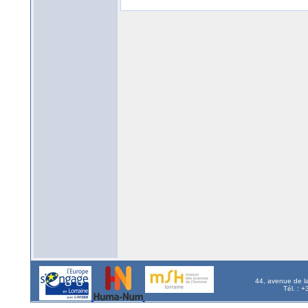
44, avenue de l
Tél. : 