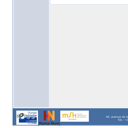
44, avenue de l
Tél. : 