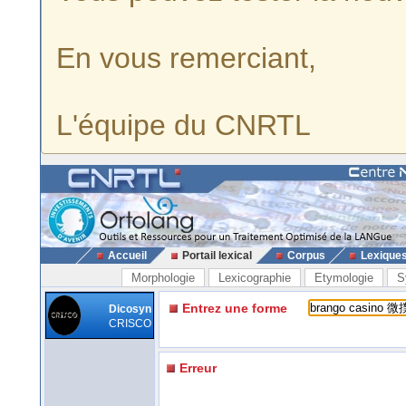
En vous remerciant,
L'équipe du CNRTL
Accueil
Portail lexical
Corpus
Lexique
Morphologie
Lexicographie
Etymologie
S
Entrez une forme
Dicosyn
CRISCO
Erreur