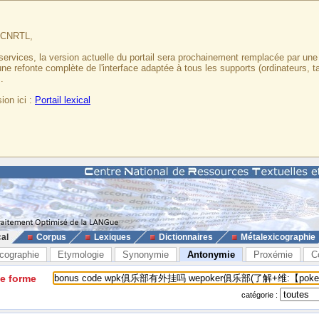
u CNRTL,
services, la version actuelle du portail sera prochainement remplacée par un
 une refonte complète de l'interface adaptée à tous les supports (ordinateurs, t
.
ion ici :
Portail lexical
cal
Corpus
Lexiques
Dictionnaires
Métalexicographie
cographie
Etymologie
Synonymie
Antonymie
Proxémie
C
ne forme
catégorie :