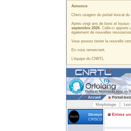
Annonce
Chers usagers du portail lexical d
Après vingt ans de bons et loyaux 
septembre 2026
. Celle-ci apporte
également de nouvelles ressources
Vous pouvez tester la nouvelle vers
En vous remerciant,
L'équipe du CNRTL
Accueil
Portail lexi
Morphologie
Lexi
Entrez u
Dicosyn
CRISCO