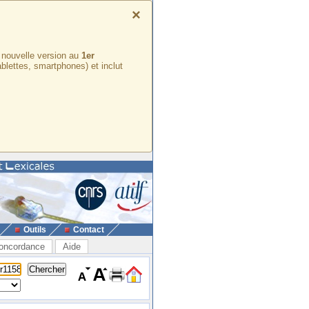
×
e nouvelle version au
1er
ablettes, smartphones) et inclut
Outils
Contact
oncordance
Aide