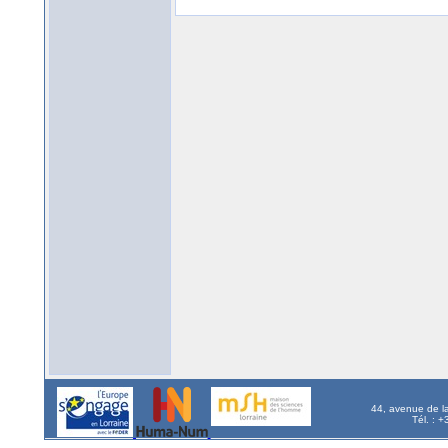
44, avenue de l
Tél. : 