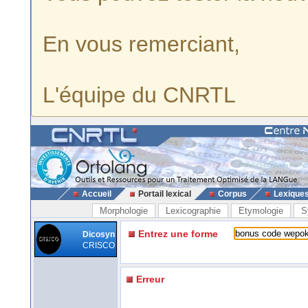
En vous remerciant,
L'équipe du CNRTL
Accueil
Portail lexical
Corpus
Lexique
Morphologie
Lexicographie
Etymologie
S
Entrez une forme
Dicosyn
CRISCO
Erreur