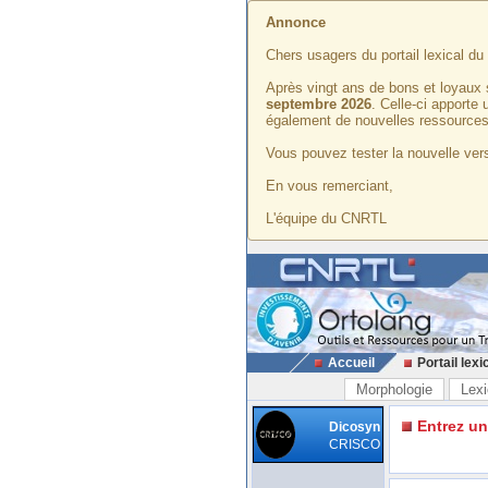
Annonce
Chers usagers du portail lexical d
Après vingt ans de bons et loyaux 
septembre 2026
. Celle-ci apporte
également de nouvelles ressources
Vous pouvez tester la nouvelle vers
En vous remerciant,
L'équipe du CNRTL
Accueil
Portail lexi
Morphologie
Lexi
Entrez u
Dicosyn
CRISCO