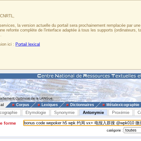
u CNRTL,
services, la version actuelle du portail sera prochainement remplacée par un
 une refonte complète de l'interface adaptée à tous les supports (ordinateurs, t
.
ion ici :
Portail lexical
cal
Corpus
Lexiques
Dictionnaires
Métalexicographie
cographie
Etymologie
Synonymie
Antonymie
Proxémie
C
ne forme
catégorie :