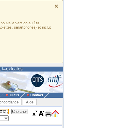
×
e nouvelle version au
1er
ablettes, smartphones) et inclut
Outils
Contact
oncordance
Aide