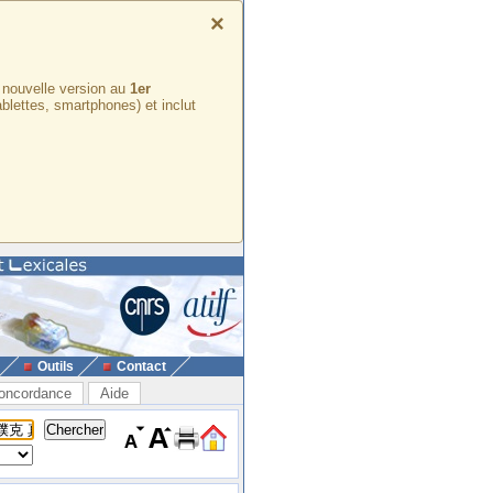
×
e nouvelle version au
1er
ablettes, smartphones) et inclut
Outils
Contact
oncordance
Aide