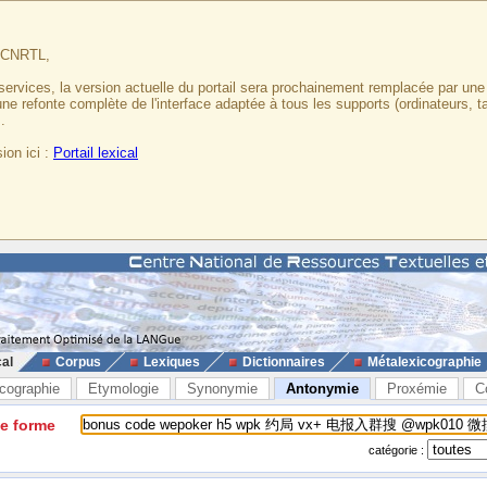
u CNRTL,
services, la version actuelle du portail sera prochainement remplacée par un
 une refonte complète de l'interface adaptée à tous les supports (ordinateurs, t
.
ion ici :
Portail lexical
cal
Corpus
Lexiques
Dictionnaires
Métalexicographie
cographie
Etymologie
Synonymie
Antonymie
Proxémie
C
ne forme
catégorie :