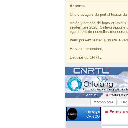
Annonce
Chers usagers du portail lexical d
Après vingt ans de bons et loyaux 
septembre 2026
. Celle-ci apporte
également de nouvelles ressources
Vous pouvez tester la nouvelle vers
En vous remerciant,
L'équipe du CNRTL
Accueil
Portail lexi
Morphologie
Lexi
Entrez u
Dicosyn
CRISCO