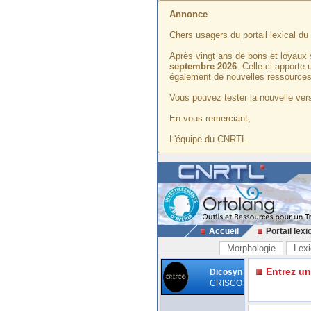
Annonce
Chers usagers du portail lexical d
Après vingt ans de bons et loyaux 
septembre 2026
. Celle-ci apporte
également de nouvelles ressources
Vous pouvez tester la nouvelle vers
En vous remerciant,
L'équipe du CNRTL
Accueil
Portail lexi
Morphologie
Lexi
Entrez u
Dicosyn
CRISCO