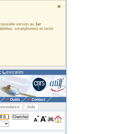
×
e nouvelle version au
1er
ablettes, smartphones) et inclut
Outils
Contact
oncordance
Aide