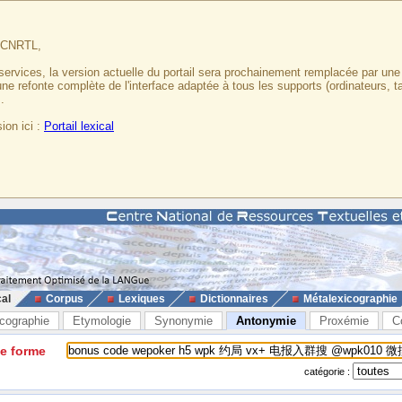
u CNRTL,
services, la version actuelle du portail sera prochainement remplacée par un
 une refonte complète de l'interface adaptée à tous les supports (ordinateurs, t
.
ion ici :
Portail lexical
cal
Corpus
Lexiques
Dictionnaires
Métalexicographie
cographie
Etymologie
Synonymie
Antonymie
Proxémie
C
ne forme
catégorie :